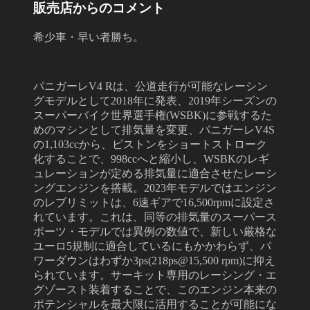
販売店からのコメント
希少車・早い者勝ち。
パニガーレV4 Rは、公道走行が可能なレーシン
グモデルとして2018年に発表、2019年シーズンの
スーパーバイク世界選手権(WSBK)に参戦するた
めのマシンとして排気量を変更、パニガーレV4S
の1,103ccから、ピストンをショートストローク
化することで、998ccへと縮小し、WSBKのレギ
ュレーションが定める排気量に適合させたレーシ
ングエンジンを搭載。2023年モデルではエンジン
のレブリミットは、6速ギアで16,500rpmに設定さ
れています。これは、同等の排気量のスーパース
ポーツ・モデルでは異例の数値で、新しい厳格な
ユーロ5規制に適合しているにもかかわらず、パ
ワーダウンはわずか3ps(218ps@15,500 rpm)に抑え
られています。サーキット専用のレーシング・エ
グゾースト装着することで、このエンジン本来の
ポテンシャルを最大限に活用することが可能にな