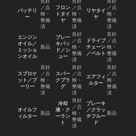
良好
良好
良好
／点
フロン
／点
／点
バッテリ
リヤタイ
検・
トタイ
検・
検・
ー
ヤ
整備
ヤ
整備
整備
済
済
済
良好
良好
エンジン
ブレー
／点
ドライブ
／点
オイル／
キパッ
新品
検・
チェーン
検・
ミッショ
ド／シ
整備
／ベルト
整備
ンオイル
ュー
済
済
良好
良好
良好
スプロケ
／点
スパー
／点
／点
エアフィ
ット／プ
検・
クプラ
検・
検・
ルター
ーリー
整備
グ
整備
整備
済
済
済
良好
冷却
ブレーキ
／点
オイルフ
液・ク
／クラッ
新品
検・
新品
ィルター
ーラン
チフルー
整備
ト
ド
済