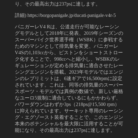
り、その最高出力は237psに達します。
詳細) https://borgopanigale.jp/ducati-panigale-v4r-5
パニガーレV4 Rは、公道走行が可能なレーシン
グモデルとして2018年に発表、2019年シーズンの
スーパーバイク世界選手権（WSBK）に参戦する
ためのマシンとして排気量を変更、パニガーレ
V4Sの1,103ccから、ピストンをショートストロー
ク化することで、998ccへと縮小し、WSBKのレ
ギュレーションが定める排気量に適合させたレー
シングエンジンを搭載。2023年モデルではエンジ
ンのレブリミットは、6速ギアで16,500rpmに設定
されています。これは、同等の排気量のスーパー
スポーツ・モデルでは異例の数値で、新しい厳格
なユーロ5規制に適合しているにもかかわらず、
パワーダウンはわずか3ps（218ps@15,500 rpm）
に抑えられています。サーキット専用のレーシン
グ・エグゾースト装着することで、このエンジン
本来のポテンシャルを最大限に活用することが可
能になり、その最高出力は237psに達します。