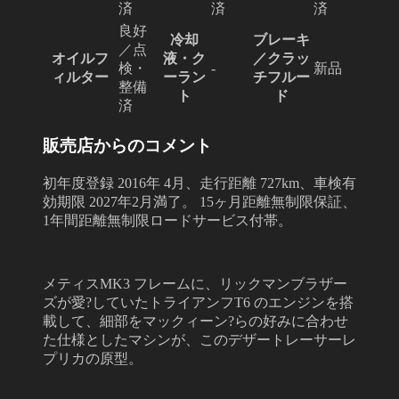
済
済
済
良好
冷却
ブレーキ
／点
オイルフ
液・ク
／クラッ
検・
-
新品
ィルター
ーラン
チフルー
整備
ト
ド
済
販売店からのコメント
初年度登録 2016年 4月、走行距離 727km、車検有
効期限 2027年2月満了。 15ヶ月距離無制限保証、
1年間距離無制限ロードサービス付帯。
メティスMK3 フレームに、リックマンブラザー
ズが愛?していたトライアンフT6 のエンジンを搭
載して、細部をマックィーン?らの好みに合わせ
た仕様としたマシンが、このデザートレーサーレ
プリカの原型。