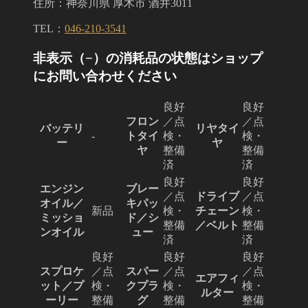
住所：神奈川県 厚木市 酒井3011
TEL：
046-210-3541
非表示（−）の消耗品の状態はショップ
にお問い合わせください
良好
良好
フロン
／点
／点
バッテリ
リヤタイ
-
トタイ
検・
検・
ー
ヤ
ヤ
整備
整備
済
済
良好
良好
エンジン
ブレー
／点
ドライブ
／点
オイル／
キパッ
新品
検・
チェーン
検・
ミッショ
ド／シ
整備
／ベルト
整備
ンオイル
ュー
済
済
良好
良好
良好
スプロケ
／点
スパー
／点
／点
エアフィ
ット／プ
検・
クプラ
検・
検・
ルター
ーリー
整備
グ
整備
整備