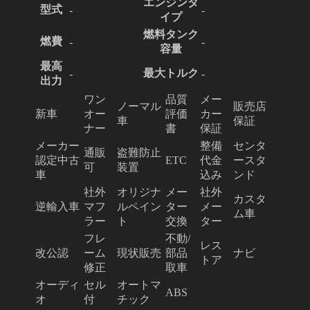
エンジンタ
型式
-
-
イプ
燃料タンク
燃費
-
-
容量
最高
最大トルク
-
-
出力
ワン
品質
メー
ノーマル
販売店
新車
オー
評価
カー
車
保証
ナー
書
保証
メーカー
整備
センタ
通販
盗難防止
認定中古
ETC
代金
ースタ
可
装置
車
込み
ンド
社外
オリジナ
メー
社外
カスタ
逆輸入車
マフ
ルペイン
ター
メー
ム車
ラー
ト
交換
ター
フレ
不動/
レス
改公認
ーム
現状販売
部品
ナビ
トア
修正
取車
オーディ
セル
オートマ
ABS
オ
付
チック