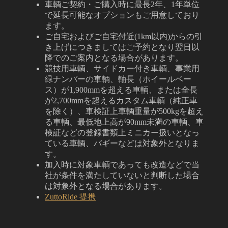
車輌ご契約・ご購入時に最長2年、1年単位
で延長可能なオプションもご用意しており
ます。
ご自宅およびご自宅付近(1km以内)からの引
き上げにつきましてはご予約となり翌日以
降でのご案内となる場合があります。
競技用車輌、サイドカー付き車輌、事業用
緑ナンバーの車輌、軸長（ホイールベー
ス）が1,900mmを超える車輌、または全長
が2,700mmを超えるカスタム車輌（純正車
を除く）、車検証上車輌重量が500kgを超え
る車輌、最低地上高が90mm未満の車輌、車
検証などの登録書類上ミニカー扱いとなっ
ている車輌、バギーなどは対象外となりま
す。
加入時に対象車輌であっても改造などで当
社が条件を満たしていないと判断した場合
は対象外となる場合があります。
ZuttoRide 提携