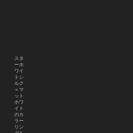
スタ
ーホ
ワイ
トシ
ルク
＝マ
ット
ホワ
イト
のカ
ラー
リン