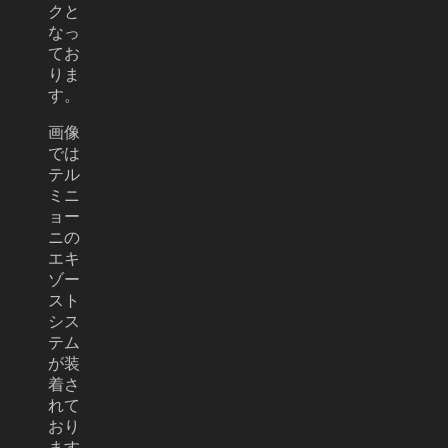
クと
なっ
てお
りま
す。
画像
では
テル
ミニ
ョー
ニの
エキ
ゾー
スト
シス
テム
が装
着さ
れて
おり
ます