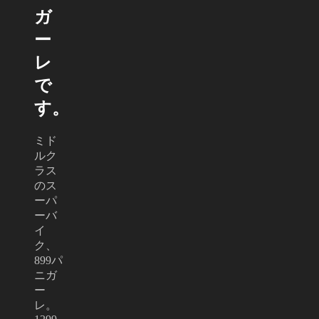
ガ
ー
レ
で
す。
ミド
ルク
ラス
のス
ーパ
ーバ
イ
ク、
899パ
ニガ
ー
レ。