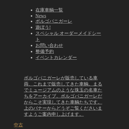
在庫車輌一覧
News
ボルゴパニガーレ
遊ぼう!
スペシャル オーダーメイドシー
ト
お問い合わせ
整備予約
イベントカレンダー
ボルゴパニガーレが販売している車
両、これまで販売してきた車輌。まる
でミュージアムのような珠玉の名車た
ちをアーカイブ。ボルゴパニガーレだ
からこそ実現してきた車輌たちです。
上のバナーからどうぞご覧くださいま
すようご案内申し上げます。
中古