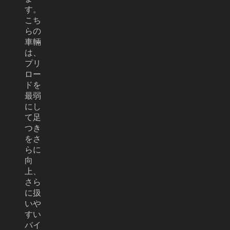
す。
こち
らの
車輛
は、
プリ
ロー
ドを
最弱
にし
て足
つき
をさ
らに
向
上、
さら
に扱
いや
すい
バイ