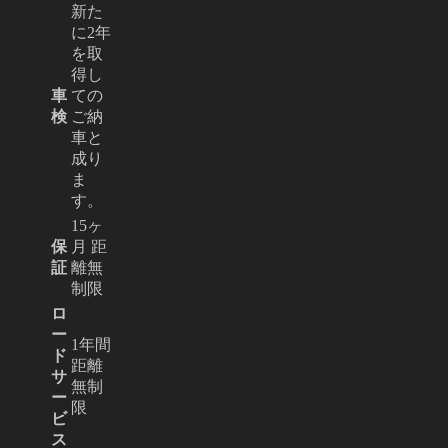
新た
に2年
を取
得し
車
ての
検
ご納
車と
成り
ま
す。
15ヶ
保
月 距
証
離無
制限
ロ
ー
1年間
ド
距離
サ
無制
ー
限
ビ
ス