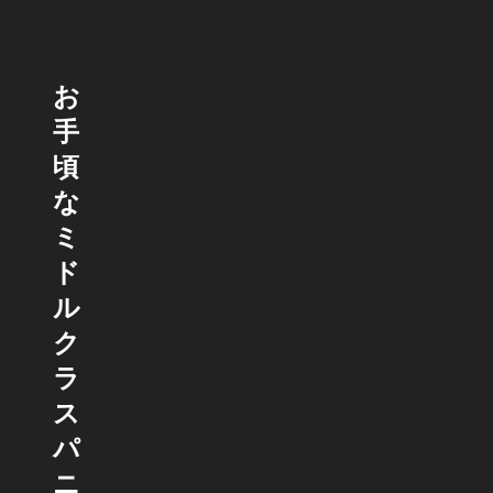
お
手
頃
な
ミ
ド
ル
ク
ラ
ス
パ
ニ