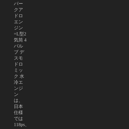
パー
クア
ドロ
エン
ジン
=L型2
気筒 4
バル
ブ デ
スモ
ドロ
ミッ
ク 水
冷エ
ンジ
ン
は、
日本
仕様
では
118ps、