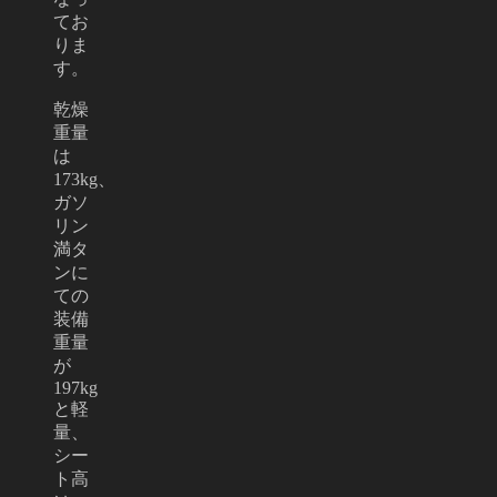
てお
りま
す。
乾燥
重量
は
173kg、
ガソ
リン
満タ
ンに
ての
装備
重量
が
197kg
と軽
量、
シー
ト高