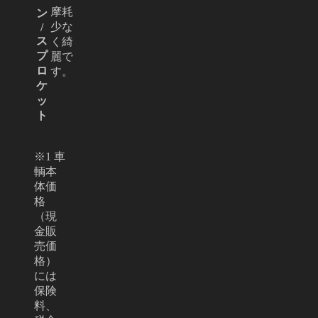
摩耗
ン
少な
/
ス
く綺
プ
麗で
ロ
す。
ケ
ッ
ト
※1 車
輌本
体価
格
（現
金販
売価
格）
には
保険
料、