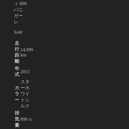
ィ 899
パニ
ガー
レ
Sold
走
行
14,999
km
距
離
年
2015
式
スタ
カ
ーホ
ラ
ワイ
ー
トシ
ルク
排
気
898 cc
量