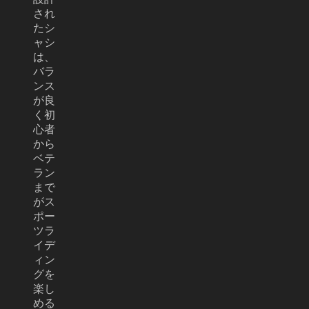
され
たシ
ャシ
は、
バラ
ンス
が良
く初
心者
から
ベテ
ラン
まで
がス
ポー
ツラ
イデ
ィン
グを
楽し
める