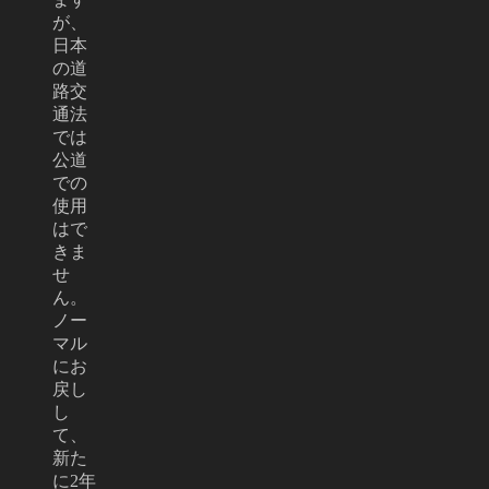
が、
日本
の道
路交
通法
では
公道
での
使用
はで
きま
せ
ん。
ノー
マル
にお
戻し
し
て、
新た
に2年