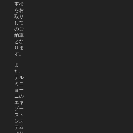
車検
をお
取り
して
のご
納車
とな
りま
す。
ま
た、
テル
ミニ
ョー
ニの
エキ
ゾー
スト
シス
テム