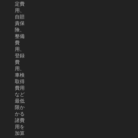
定費
用、
自賠
責保
険、
整備
費
用、
登録
費
用、
車検
取得
費用
など
最低
限か
かる
諸費
用を
加算