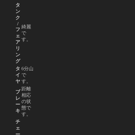
タ
ン
ク
/
綺麗
フ
で
ェ
す。
ア
リ
ン
グ
タ
6分山
イ
で
ヤ
す。
距離
ブ
相応
レ
の状
ー
態で
キ
す。
チ
ェ
ー