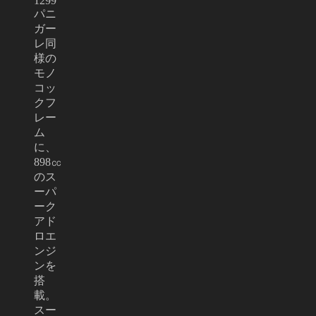
1299
パニ
ガー
レ同
様の
モノ
コッ
クフ
レー
ム
に、
898㏄
のス
ーパ
ーク
アド
ロエ
ンジ
ンを
搭
載。
スー