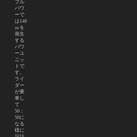
フル
パワ
ーで
は148
㎰を
発生
する
パワ
ーユ
ニッ
トで
す。
ライ
ダー
が乗
車し
て
50：
50に
なる
様に
設計