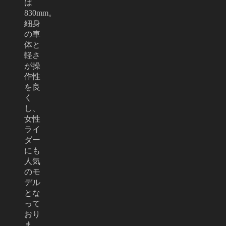
は
830mm。
細身
の車
体と
軽さ
が操
作性
を良
く
し、
女性
ライ
ダー
にも
人気
のモ
デル
とな
って
おり
ま