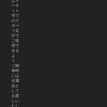
はサ
ーキ
ット
等で
のス
ポー
ツ走
行で
ご使
用で
きる
よ
う、
ご納
車時
には
付属
品と
して
お渡
しい
たし