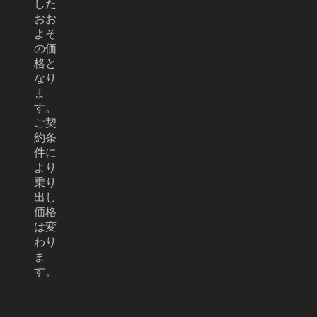
した
おお
よそ
の価
格と
なり
ま
す。
ご契
約条
件に
より
乗り
出し
価格
は変
わり
ま
す。