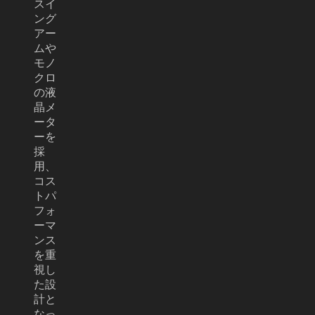
スイ
ング
アー
ムや
モノ
クロ
の液
晶メ
ータ
ーを
採
用、
コス
トパ
フォ
ーマ
ンス
を重
視し
た設
計と
なっ