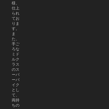
様、
仕上
られ
てお
りま
す。
ま
た、
手ご
ろな
ミド
ルク
ラス
のス
ーパ
ーバ
イク
とし
て、
両持
ちの