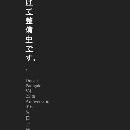
け
て
整
備
中
で
す。
/
Ducati
Panigale
V4
25’th
Anniversario
916
先
日
ご