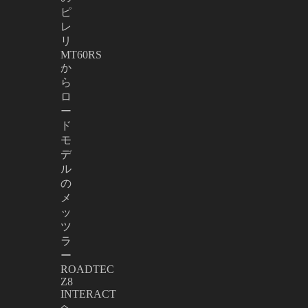
ピ
レ
リ
MT60RS
か
ら
ロ
ー
ド
モ
デ
ル
の
メ
ッ
ツ
ラ
ー
ROADTEC
Z8
INTERACT
へ