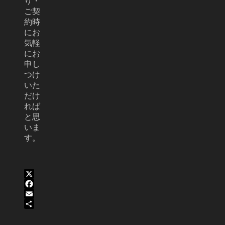
り・
ご契
約時
にお
気軽
にお
申し
つけ
いた
だけ
れば
と思
いま
す。
X
Facebook
Email
共
有