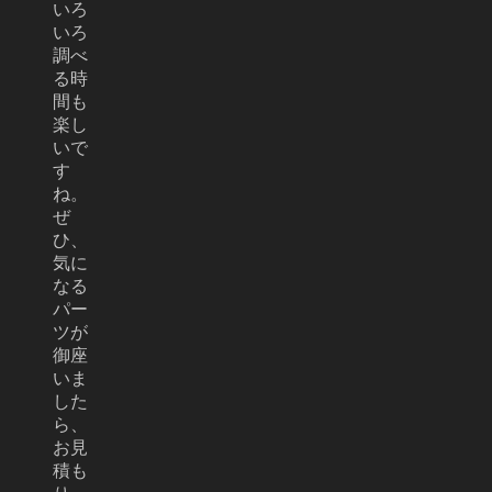
いろ
いろ
調べ
る時
間も
楽し
いで
す
ね。
ぜ
ひ、
気に
なる
パー
ツが
御座
いま
した
ら、
お見
積も