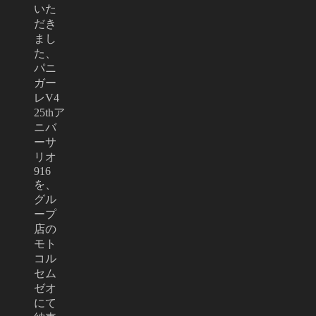
いた
だき
まし
た、
パニ
ガー
レV4
25thア
ニバ
ーサ
リオ
916
を、
グル
ープ
店の
モト
コル
セム
ゼオ
にて