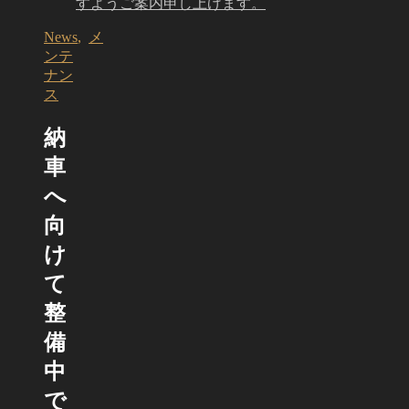
すようご案内申し上げます。
News
,
メ
ンテ
ナン
ス
納
車
へ
向
け
て
整
備
中
で