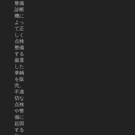
整備
診断
機に
よっ
て正
しく
点検
整備
する
厳選
した
車輌
を販
売。
不適
切な
点検
や整
備に
起因
する