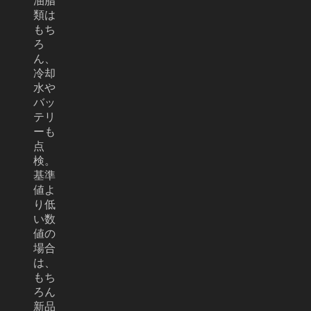
油脂
類は
もち
ろ
ん、
冷却
水や
バッ
テリ
ーも
点
検。
基準
値よ
り低
い数
値の
場合
は、
もち
ろん
新品