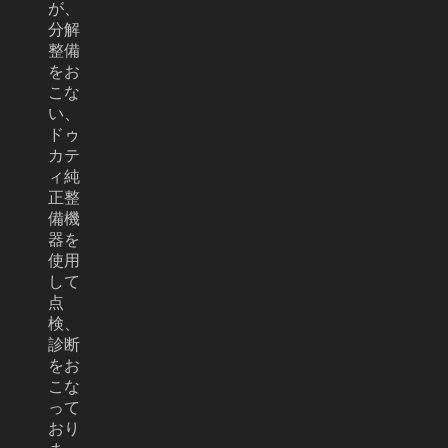
が、
分解
整備
をお
こな
い、
ドゥ
カテ
ィ純
正整
備機
器を
使用
して
点
検、
診断
をお
こな
って
おり