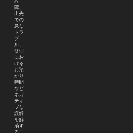
故
障、
出先
での
急な
トラ
ブ
ル、
修理
にお
ける
お預
かり
時間
など
ネガ
ティ
ブな
誤解
を解
消す
るこ