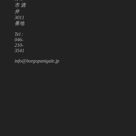
市 酒
井
3011
番地
Tel :
046-
210-
3541
info@borgopanigale.jp