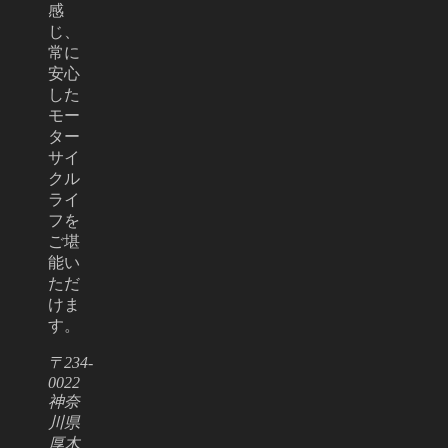
感
じ、
常に
安心
した
モー
ター
サイ
クル
ライ
フを
ご堪
能い
ただ
けま
す。
〒234-
0022
神奈
川県
厚木