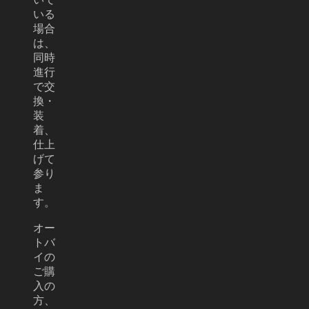
いる
場合
は、
同時
進行
で交
換・
装
着、
仕上
げて
参り
ま
す。
オー
トバ
イの
ご購
入の
方、