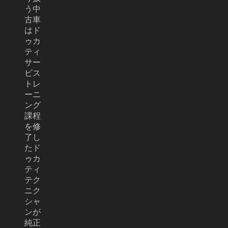
う中
古車
はド
ゥカ
ティ
サー
ビス
トレ
ーニ
ング
課程
を修
了し
たド
ゥカ
ティ
テク
ニク
シャ
ンが
純正