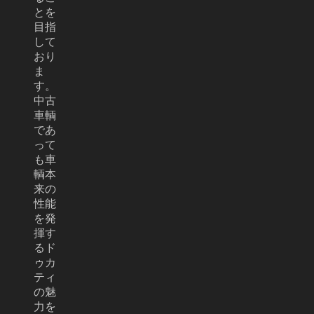
とを
目指
して
おり
ま
す。
中古
車輌
であ
って
も車
輌本
来の
性能
を発
揮す
るド
ゥカ
ティ
の魅
力を