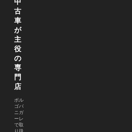
中
古
車
が
主
役
の
専
門
店
ボル
ゴパ
ニガ
ーレ
で取
り扱