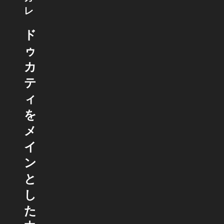
レ
ド
ゥ
カ
テ
ィ
を
メ
イ
ン
と
し
た