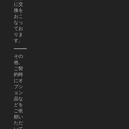
に交
換を
おこ
なっ
てお
りま
す。
その
他、
ご契
約時
にオ
プシ
ョン
品な
どを
ご依
頼い
ただ
いて