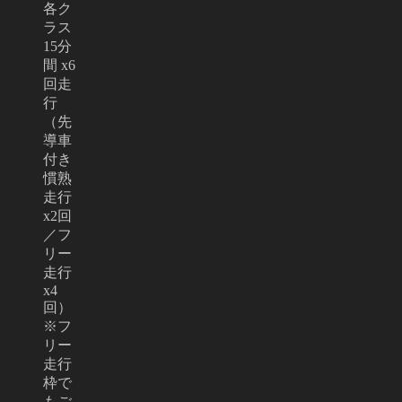
各ク
ラス
15分
間 x6
回走
行
（先
導車
付き
慣熟
走行
x2回
／フ
リー
走行
x4
回）
※フ
リー
走行
枠で
もご