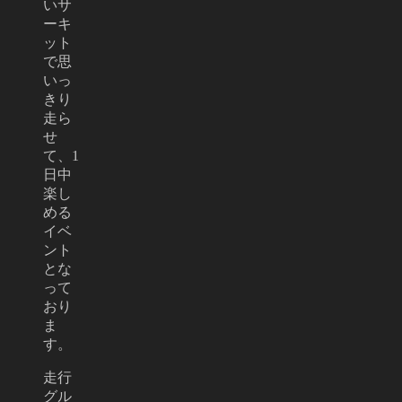
いサ
ーキ
ット
で思
いっ
きり
走ら
せ
て、1
日中
楽し
める
イベ
ント
とな
って
おり
ま
す。
走行
グル