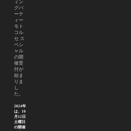
ィン
グパ
ーテ
ィー
モト
コル
セ ス
ペシ
ャル
の開
催受
付が
始ま
りま
し
た。
2024年
は、10
月12日
土曜日
の開催