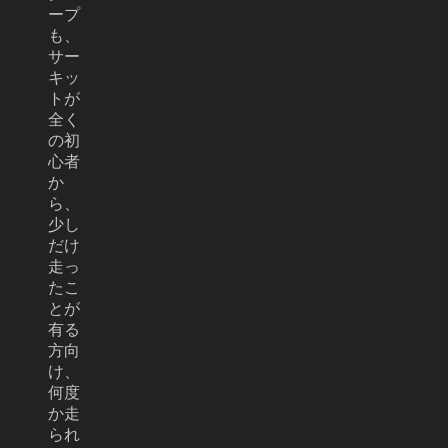
ープ
も、
サー
キッ
トが
全く
の初
心者
か
ら、
少し
だけ
走っ
たこ
とが
有る
方向
け、
何度
か走
られ