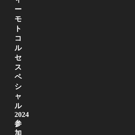
ー
モ
ト
コ
ル
セ
ス
ペ
シ
ャ
ル
2024
参
加