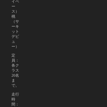
イペ
ー
ス）
桃
（サ
ーキ
ット
デビ
ュ
ー）
定
員：
各ク
ラス
20名
ま
で。
走行
時
間：