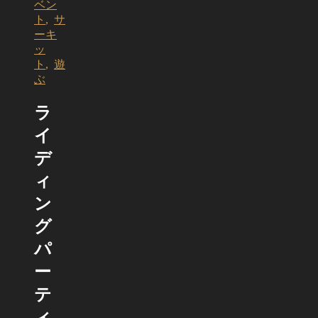
ベン
ト
,
サ
ーキ
ッ
ト
,
遊
ぶ
ラ
イ
デ
ィ
ン
グ
パ
ー
テ
ィ