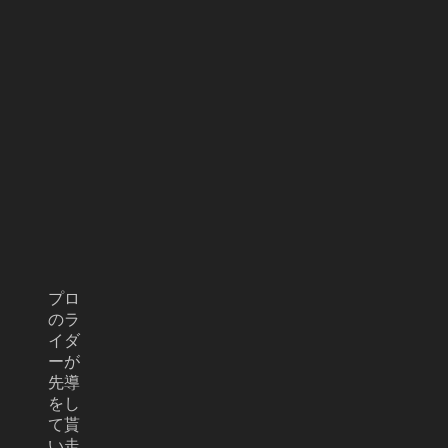
プロ
のラ
イダ
ーが
先導
をし
て貰
い走