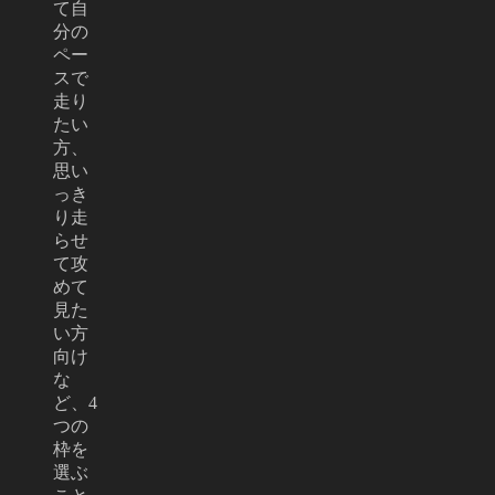
て自
分の
ペー
スで
走り
たい
方、
思い
っき
り走
らせ
て攻
めて
見た
い方
向け
な
ど、4
つの
枠を
選ぶ