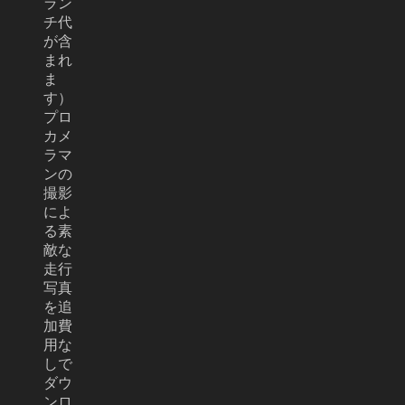
ラン
チ代
が含
まれ
ま
す）
プロ
カメ
ラマ
ンの
撮影
によ
る素
敵な
走行
写真
を追
加費
用な
しで
ダウ
ンロ