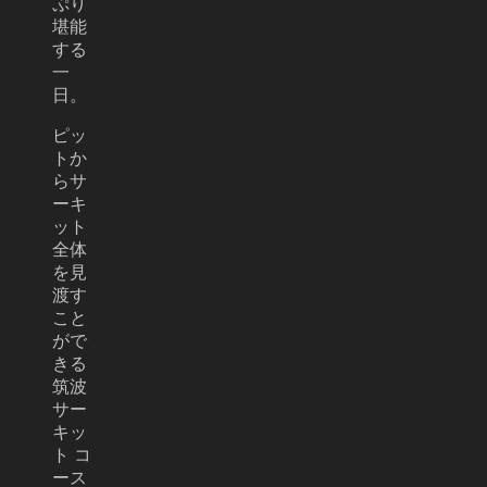
ぷり
堪能
する
一
日。
ピッ
トか
らサ
ーキ
ット
全体
を見
渡す
こと
がで
きる
筑波
サー
キッ
ト コ
ース