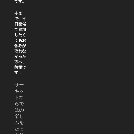
です。
今ま
で、平
日開催
で参加
したく
てもお
休みが
取れな
かった
方へ、
朗報で
す!!
サー
キッ
トな
らで
はの
楽し
みを
たっ