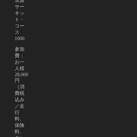
筑波
サー
キッ
ト・
コー
ス
1000
参加
費：
お一
人様
28,000
円
（消
費税
込み
／走
行
料、
保険
料、