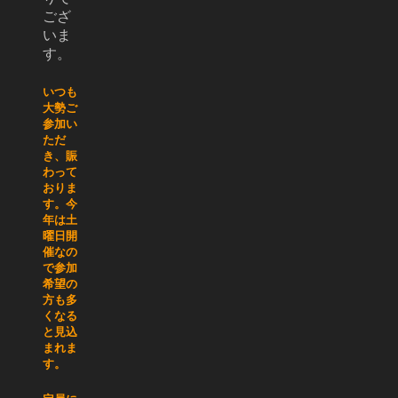
ござ
いま
す。
いつも
大勢ご
参加い
ただ
き、賑
わって
おりま
す。今
年は土
曜日開
催なの
で参加
希望の
方も多
くなる
と見込
まれま
す。