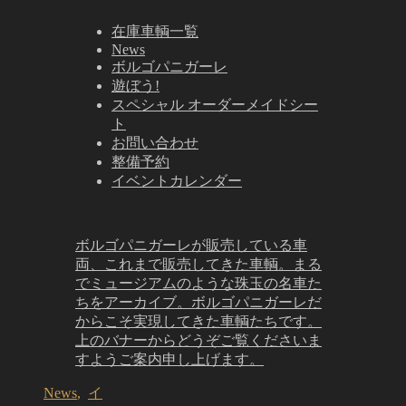
在庫車輌一覧
News
ボルゴパニガーレ
遊ぼう!
スペシャル オーダーメイドシー
ト
お問い合わせ
整備予約
イベントカレンダー
ボルゴパニガーレが販売している車
両、これまで販売してきた車輌。まる
でミュージアムのような珠玉の名車た
ちをアーカイブ。ボルゴパニガーレだ
からこそ実現してきた車輌たちです。
上のバナーからどうぞご覧くださいま
すようご案内申し上げます。
News
,
イ