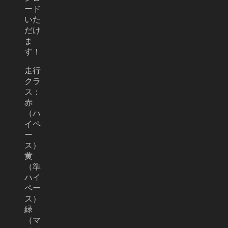
ード
いた
だけ
ま
す！
走行
クラ
ス：
赤
（ハ
イペ
ー
ス）
黄
（準
ハイ
ペー
ス）
緑
（マ