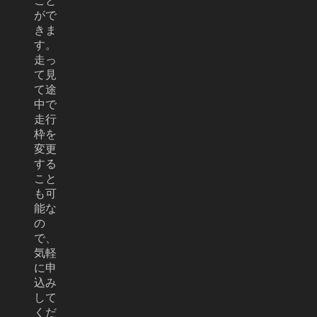
こと
がで
きま
す。
走っ
て見
て途
中で
走行
枠を
変更
する
こと
も可
能な
の
で、
気軽
に申
込み
して
くだ