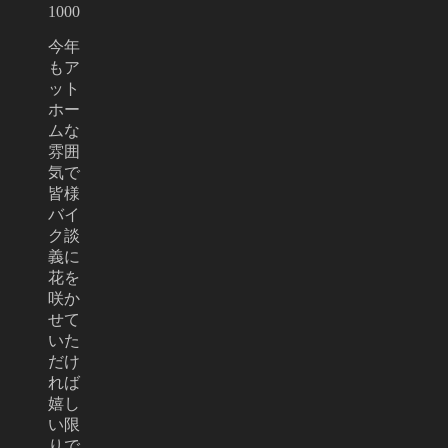
1000
今年
もア
ット
ホー
ムな
雰囲
気で
皆様
バイ
ク談
義に
花を
咲か
せて
いた
だけ
れば
嬉し
い限
りで