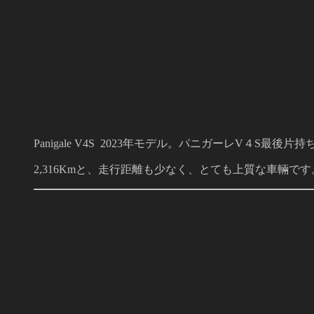
Panigale V4S 2023年モデル。パニガーレV４S最
2,316Kmと、走行距離も少なく、とても上質な車輛です