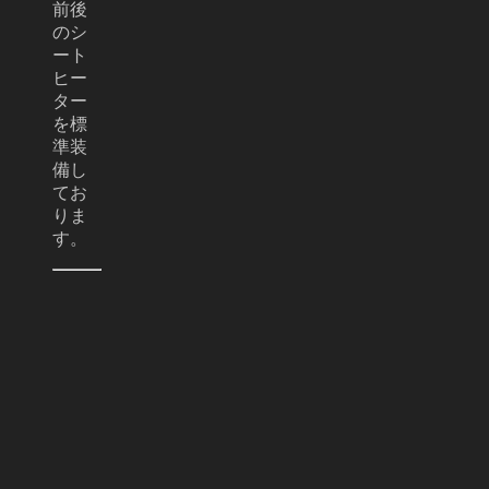
前後
のシ
ート
ヒー
ター
を標
準装
備し
てお
りま
す。