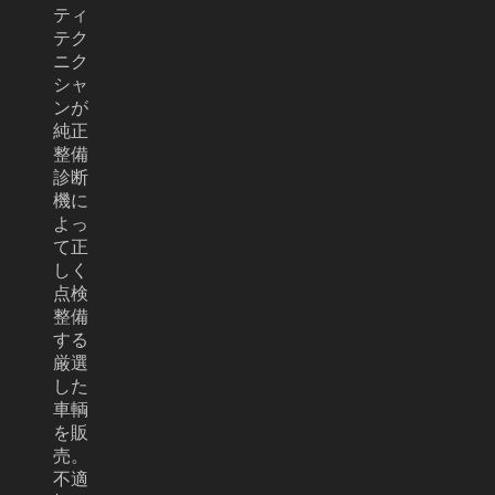
ティ
テク
ニク
シャ
ンが
純正
整備
診断
機に
よっ
て正
しく
点検
整備
する
厳選
した
車輌
を販
売。
不適