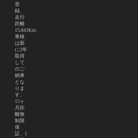
登
録、
走行
距離
15,843Km、
車検
は新
に2年
取得
して
のご
納車
とな
りま
す。
15ヶ
月距
離無
制限
保
証、1