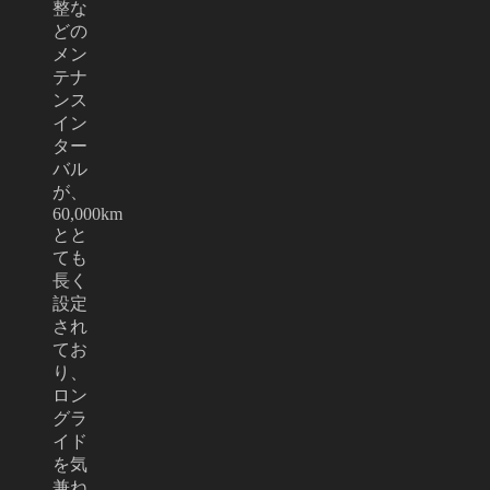
整な
どの
メン
テナ
ンス
イン
ター
バル
が、
60,000km
とと
ても
長く
設定
され
てお
り、
ロン
グラ
イド
を気
兼ね