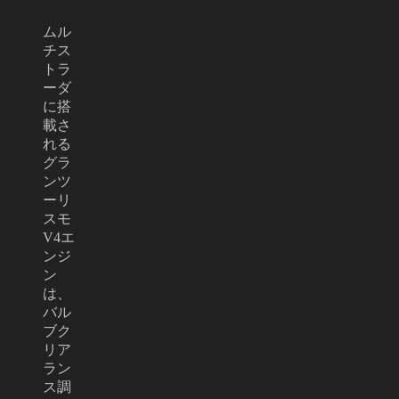
ムル
チス
トラ
ーダ
に搭
載さ
れる
グラ
ンツ
ーリ
スモ
V4エ
ンジ
ン
は、
バル
ブク
リア
ラン
ス調