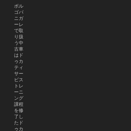
ボル
ゴパ
ニガ
ーレ
で取
り扱
う中
古車
はド
ゥカ
ティ
サー
ビス
トレ
ーニ
ング
課程
を修
了し
たド
ゥカ