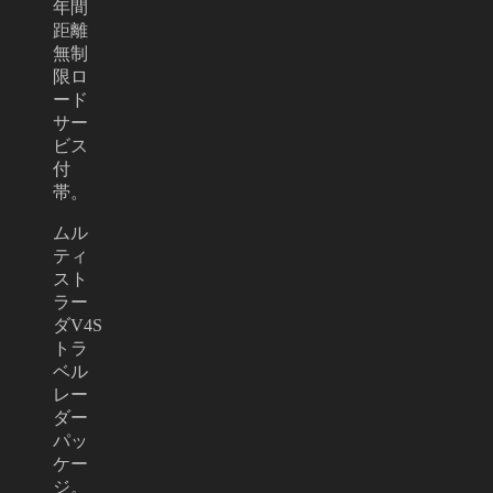
年間
距離
無制
限ロ
ード
サー
ビス
付
帯。
ムル
ティ
スト
ラー
ダV4S
トラ
ベル
レー
ダー
パッ
ケー
ジ。