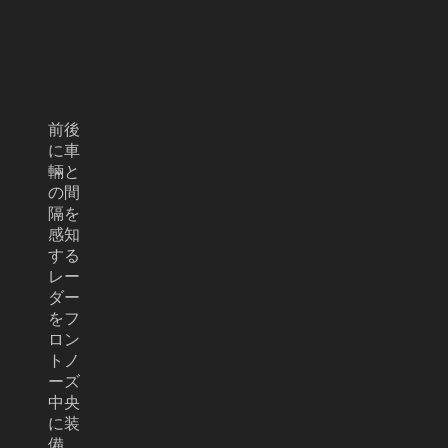
前後
に車
輛と
の間
隔を
感知
する
レー
ダー
をフ
ロン
トノ
ーズ
中央
に装
備、