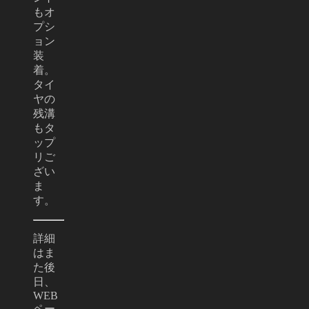
もオ
プシ
ョン
装
着。
タイ
ヤの
残溝
もタ
ップ
リご
ざい
ま
す。
詳細
はま
た後
日、
WEB
ペー