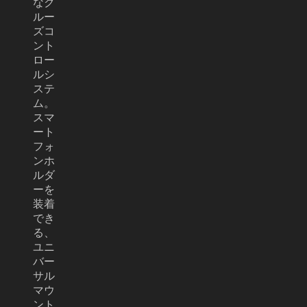
なク
ルー
ズコ
ント
ロー
ルシ
ステ
ム。
スマ
ート
フォ
ンホ
ルダ
ーを
装着
でき
る、
ユニ
バー
サル
マウ
ント