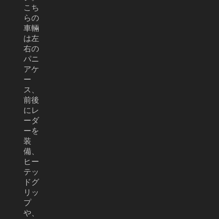
こち
らの
車輛
は左
右の
パニ
アケ
ー
ス、
前後
にレ
ーダ
ーを
装
備、
ヒー
テッ
ドグ
リッ
プ
や、