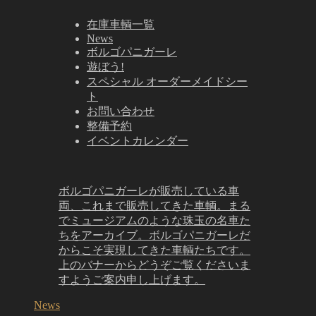
在庫車輌一覧
News
ボルゴパニガーレ
遊ぼう!
スペシャル オーダーメイドシー
ト
お問い合わせ
整備予約
イベントカレンダー
ボルゴパニガーレが販売している車
両、これまで販売してきた車輌。まる
でミュージアムのような珠玉の名車た
ちをアーカイブ。ボルゴパニガーレだ
からこそ実現してきた車輌たちです。
上のバナーからどうぞご覧くださいま
すようご案内申し上げます。
News