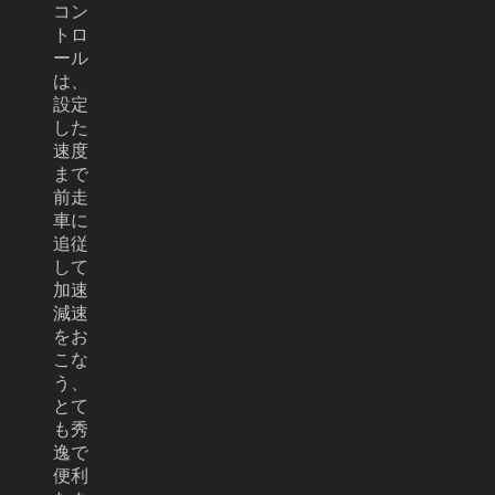
コン
トロ
ール
は、
設定
した
速度
まで
前走
車に
追従
して
加速
減速
をお
こな
う、
とて
も秀
逸で
便利