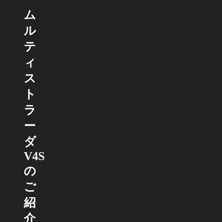
ム
ル
テ
ィ
ス
ト
ラ
ー
ダ
V4S
の
ご
紹
介