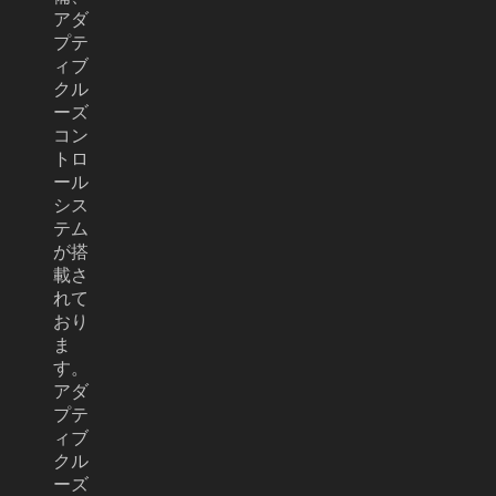
アダ
プテ
ィブ
クル
ーズ
コン
トロ
ール
シス
テム
が搭
載さ
れて
おり
ま
す。
アダ
プテ
ィブ
クル
ーズ