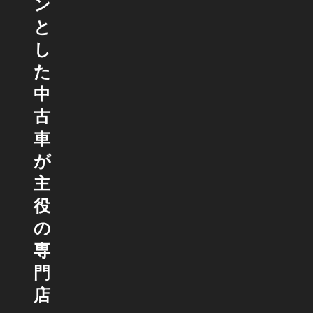
ン
と
し
た
中
古
車
が
主
役
の
専
門
店