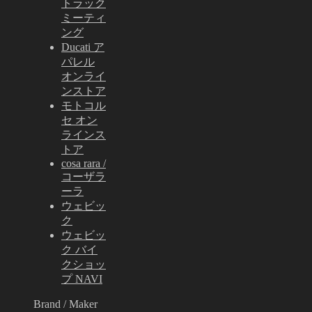
トラック
ミーティ
ング
Ducati ア
パレル
オンライ
ンストア
モトコル
セ オン
ラインス
トア
cosa rara /
コーザラ
ーラ
ウェビッ
ク
ウェビッ
ク バイ
クショッ
プ NAVI
Brand / Maker