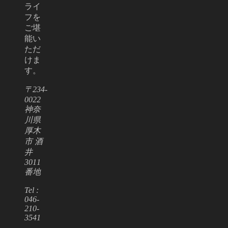
ライ
フを
ご堪
能い
ただ
けま
す。
〒234-
0022
神奈
川県
厚木
市 酒
井
3011
番地
Tel :
046-
210-
3541