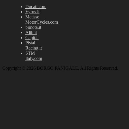
Ducati.com
Vyrus.it
Metisse
MotorCycles.com
bimota.it
Alth.it
Capit.it
Pistal
Racing.it
STM
Italy.com
Copyright © 2026 BORGO PANIGALE. All Rights Reserved.