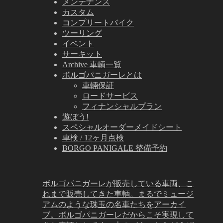
メンテナンス
カスタム
コンプリートバイク
ツーリング
イベント
サーキット
Archive 車輌一覧
ボルゴパニガーレとは
車輛保証
ロードサービス
フィナンシャルプラン
遊ぼう!
スペシャルオーダーメイドシート
車検 / 12ヶ月点検
BORGO PANIGALE 整備予約
ボルゴパニガーレが販売している車両、こ
れまで販売してきた車輌。まるでミュージ
アムのような珠玉の名車たちをアーカイ
ブ。ボルゴパニガーレだからこそ実現して