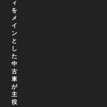
ィ
を
メ
イ
ン
と
し
た
中
古
車
が
主
役