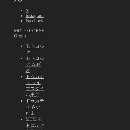
SNS
X
Instagram
Facebook
MOTO CORSE
Group
モトコル
セ
モトコル
セ ムゼ
オ
ドゥカテ
ィ ライ
フスタイ
ル東京
ドゥカテ
ィ さい
たま
MTM モ
トコルセ