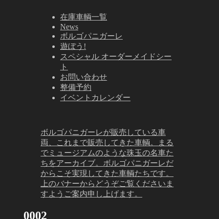
在庫車輌一覧
News
ボルゴパニガーレ
遊ぼう!
スペシャル オーダーメイドシー
ト
お問い合わせ
整備予約
イベントカレンダー
ボルゴパニガーレが販売している車
両、これまで販売してきた車輌。まる
でミュージアムのような珠玉の名車た
ちをアーカイブ。ボルゴパニガーレだ
からこそ実現してきた車輌たちです。
上のバナーからどうぞご覧くださいま
すようご案内申し上げます。
0002