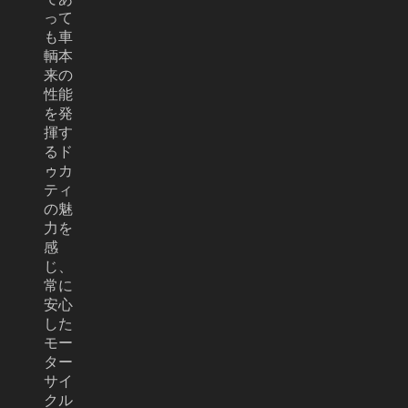
って
も車
輌本
来の
性能
を発
揮す
るド
ゥカ
ティ
の魅
力を
感
じ、
常に
安心
した
モー
ター
サイ
クル