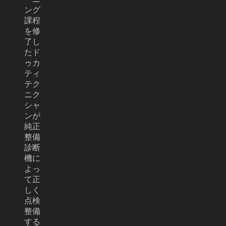
ング
課程
を修
了し
たド
ゥカ
ティ
テク
ニク
シャ
ンが
純正
整備
診断
機に
よっ
て正
しく
点検
整備
する