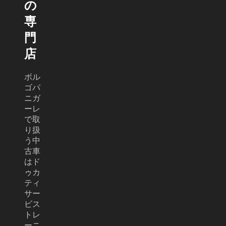
の
専
門
店
ボル
ゴパ
ニガ
ーレ
で取
り扱
う中
古車
はド
ゥカ
ティ
サー
ビス
トレ
ーニ