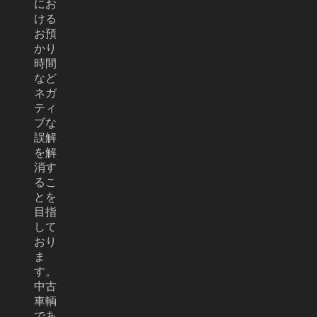
にお
ける
お預
かり
時間
など
ネガ
ティ
ブな
誤解
を解
消す
るこ
とを
目指
して
おり
ま
す。
中古
車輌
であ