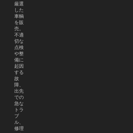
厳選
した
車輌
を販
売。
不適
切な
点検
や整
備に
起因
する
故
障、
出先
での
急な
トラ
ブ
ル、
修理