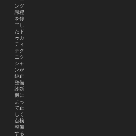
ング
課程
を修
了し
たド
ゥカ
ティ
テク
ニク
シャ
ンが
純正
整備
診断
機に
よっ
て正
しく
点検
整備
する