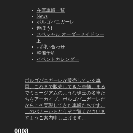
在庫車輌一覧
News
ボルゴパニガーレ
遊ぼう!
スペシャル オーダーメイドシー
ト
お問い合わせ
整備予約
イベントカレンダー
ボルゴパニガーレが販売している車
両、これまで販売してきた車輌。まる
でミュージアムのような珠玉の名車た
ちをアーカイブ。ボルゴパニガーレだ
からこそ実現してきた車輌たちです。
上のバナーからどうぞご覧くださいま
すようご案内申し上げます。
0008