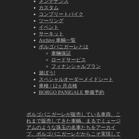
メンテナンス
カスタム
コンプリートバイク
ツーリング
イベント
サーキット
Archive 車輌一覧
ボルゴパニガーレとは
車輛保証
ロードサービス
フィナンシャルプラン
遊ぼう!
スペシャルオーダーメイドシート
車検 / 12ヶ月点検
BORGO PANIGALE 整備予約
ボルゴパニガーレが販売している車両、こ
れまで販売してきた車輌。まるでミュージ
アムのような珠玉の名車たちをアーカイ
ブ。ボルゴパニガーレだからこそ実現して