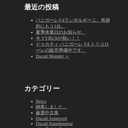
最近の投稿
パニガーレV4ランボルギーニ、奇跡
的にもう1台。
夏季休業日のお知らせ。
今 VYRUSが熱い！！
ドゥカティ パニガーレ V4 トリコロ
ーレの販売準備中です。
Ducati Monster ＋
カテゴリー
News
納車しました。
厳選中古車
Ducati Approved
Ducati Superleggera