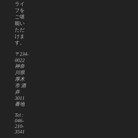
ライ
フを
ご堪
能い
ただ
けま
す。
〒234-
0022
神奈
川県
厚木
市 酒
井
3011
番地
Tel :
046-
210-
3541