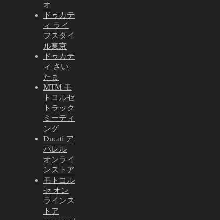
オ
ドゥカテ
ィ ライ
フスタイ
ル東京
ドゥカテ
ィ さい
たま
MTM モ
トコルセ
トラック
ミーティ
ング
Ducati ア
パレル
オンライ
ンストア
モトコル
セ オン
ラインス
トア