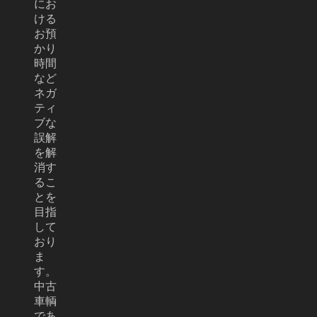
にお
ける
お預
かり
時間
など
ネガ
ティ
ブな
誤解
を解
消す
るこ
とを
目指
して
おり
ま
す。
中古
車輌
であ