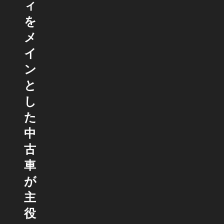
ィ
を
メ
イ
ン
と
し
た
中
古
車
が
主
役