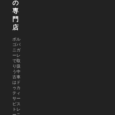
の
専
門
店
ボル
ゴパ
ニガ
ーレ
で取
り扱
う中
古車
はド
ゥカ
ティ
サー
ビス
トレ
ーニ