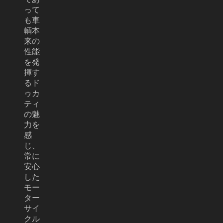
って
も車
輌本
来の
性能
を発
揮す
るド
ゥカ
ティ
の魅
力を
感
じ、
常に
安心
した
モー
ター
サイ
クル