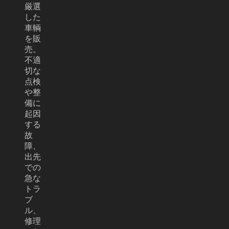
厳選
した
車輌
を販
売。
不適
切な
点検
や整
備に
起因
する
故
障、
出先
での
急な
トラ
ブ
ル、
修理