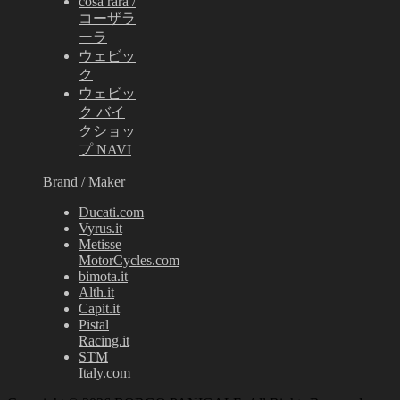
cosa rara /
コーザラ
ーラ
ウェビッ
ク
ウェビッ
ク バイ
クショッ
プ NAVI
Brand / Maker
Ducati.com
Vyrus.it
Metisse
MotorCycles.com
bimota.it
Alth.it
Capit.it
Pistal
Racing.it
STM
Italy.com