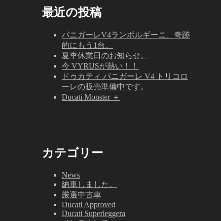
最近の投稿
パニガーレV4ランボルギーニ、奇跡
的にもう1台。
夏季休業日のお知らせ。
今 VYRUSが熱い！！
ドゥカティ パニガーレ V4 トリコロ
ーレの販売準備中です。
Ducati Monster ＋
カテゴリー
News
納車しました。
厳選中古車
Ducati Approved
Ducati Superleggera