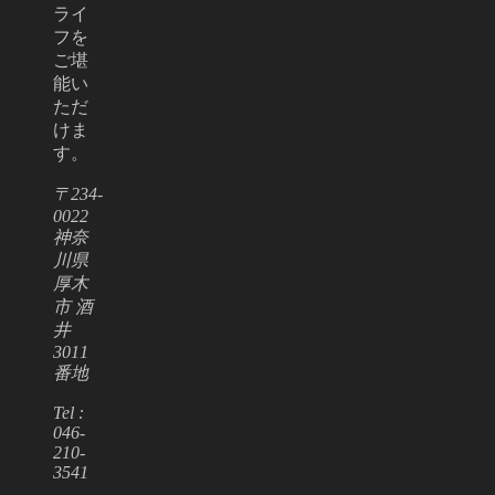
ライ
フを
ご堪
能い
ただ
けま
す。
〒234-
0022
神奈
川県
厚木
市 酒
井
3011
番地
Tel :
046-
210-
3541