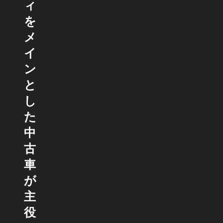
ィ
を
メ
イ
ン
と
し
た
中
古
車
が
主
役