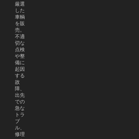
厳選
した
車輌
を販
売。
不適
切な
点検
や整
備に
起因
する
故
障、
出先
での
急な
トラ
ブ
ル、
修理