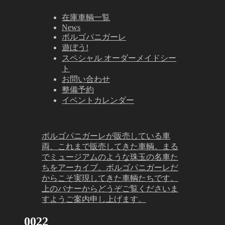
在庫車輌一覧
News
ボルゴパニガーレ
遊ぼう!
スペシャル オーダーメイドシー
ト
お問い合わせ
整備予約
イベントカレンダー
ボルゴパニガーレが販売している車
両、これまで販売してきた車輌。まる
でミュージアムのような珠玉の名車た
ちをアーカイブ。ボルゴパニガーレだ
からこそ実現してきた車輌たちです。
上のバナーからどうぞご覧くださいま
すようご案内申し上げます。
0022