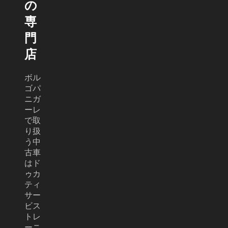
の
専
門
店
ボル
ゴパ
ニガ
ーレ
で取
り扱
う中
古車
はド
ゥカ
ティ
サー
ビス
トレ
ーニ