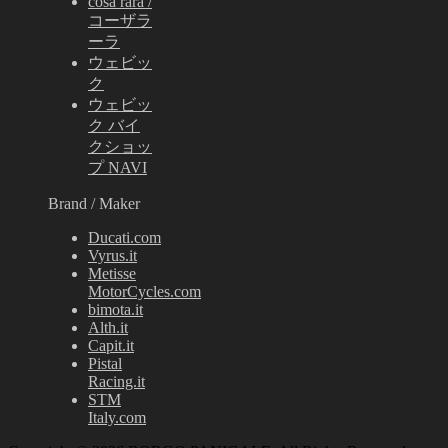
cosa rara /
コーザラ
ーラ
ウェビッ
ク
ウェビッ
ク バイ
クショッ
プ NAVI
Brand / Maker
Ducati.com
Vyrus.it
Metisse
MotorCycles.com
bimota.it
Alth.it
Capit.it
Pistal
Racing.it
STM
Italy.com