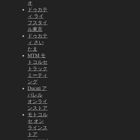
オ
ドゥカテ
ィ ライ
フスタイ
ル東京
ドゥカテ
ィ さい
たま
MTM モ
トコルセ
トラック
ミーティ
ング
Ducati ア
パレル
オンライ
ンストア
モトコル
セ オン
ラインス
トア