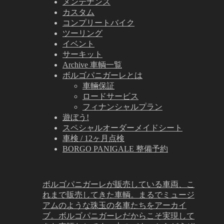
メンテナンス
カスタム
コンプリートバイク
ツーリング
イベント
サーキット
Archive 車輌一覧
ボルゴパニガーレとは
車輛保証
ロードサービス
フィナンシャルプラン
遊ぼう!
スペシャルオーダーメイドシート
車検 / 12ヶ月点検
BORGO PANIGALE 整備予約
ボルゴパニガーレが販売している車両、こ
れまで販売してきた車輌。まるでミュージ
アムのような珠玉の名車たちをアーカイ
ブ。ボルゴパニガーレだからこそ実現して