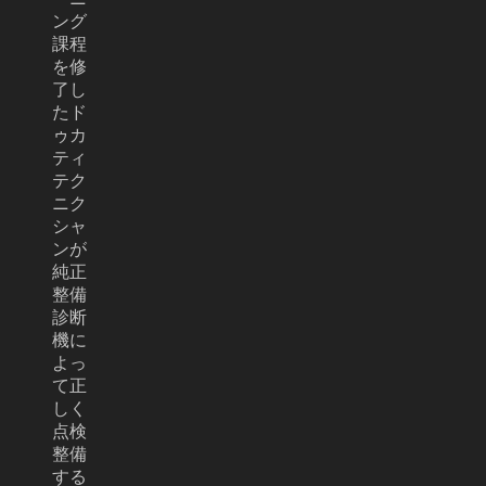
ング
課程
を修
了し
たド
ゥカ
ティ
テク
ニク
シャ
ンが
純正
整備
診断
機に
よっ
て正
しく
点検
整備
する