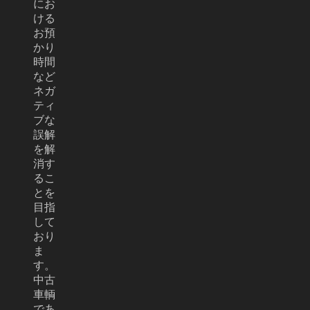
にお
ける
お預
かり
時間
など
ネガ
ティ
ブな
誤解
を解
消す
るこ
とを
目指
して
おり
ま
す。
中古
車輌
であ