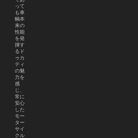
って
も車
輌本
来の
性能
を発
揮す
るド
ゥカ
ティ
の魅
力を
感
じ、
常に
安心
した
モー
ター
サイ
クル