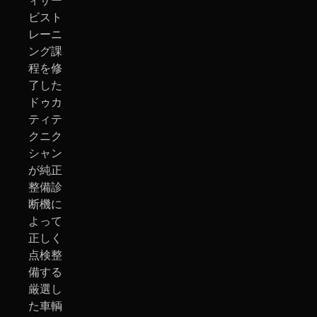
ィサー
ビスト
レーニ
ング課
程を修
了した
ドゥカ
ティテ
クニク
シャン
が純正
整備診
断機に
よって
正しく
点検整
備する
厳選し
た車輌