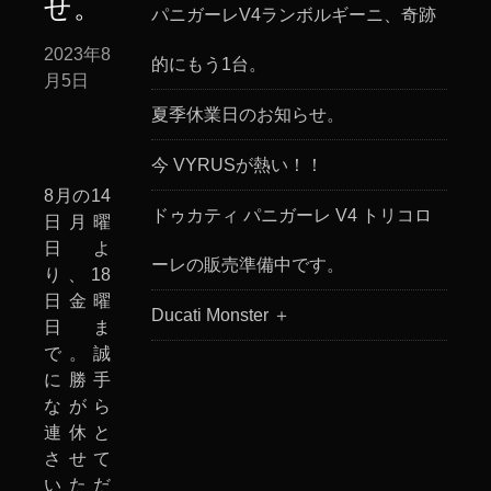
せ。
パニガーレV4ランボルギーニ、奇跡
2023年8
的にもう1台。
月5日
夏季休業日のお知らせ。
今 VYRUSが熱い！！
8月の14
ドゥカティ パニガーレ V4 トリコロ
日月曜
日よ
ーレの販売準備中です。
り、18
日金曜
Ducati Monster ＋
日ま
で。誠
に勝手
ながら
連休と
させて
いただ