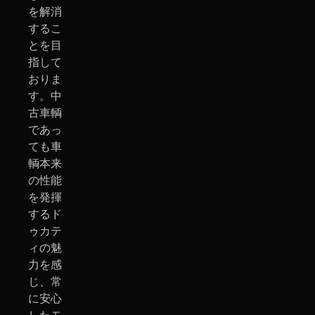
を解消
するこ
とを目
指して
おりま
す。中
古車輌
であっ
ても車
輌本来
の性能
を発揮
するド
ゥカテ
ィの魅
力を感
じ、常
に安心