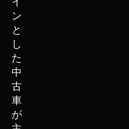
イ
ン
と
し
た
中
古
車
が
主