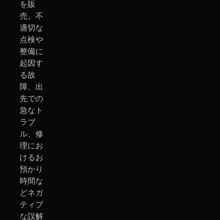
を販
売。不
適切な
点検や
整備に
起因す
る故
障、出
先での
急なト
ラブ
ル、修
理にお
けるお
預かり
時間な
どネガ
ティブ
な誤解