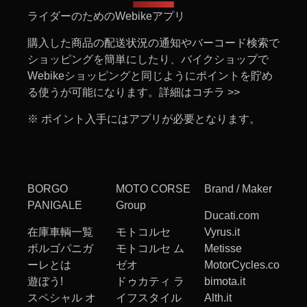
ライダーのためのWebikeアプリ
購入した商品の配送状況の通知やバーコード検索で
ショッピングを簡単にしたり、バイクショップで
Webikeショッピングと同じようにポイントを貯め
る使うが可能になります。
詳細はコチラ >>
※ ポイント入手にはアプリが必要となります。
BORGO
MOTO CORSE
Brand / Maker
PANIGALE
Group
Ducati.com
在庫車輌一覧
モトコルセ
Vyrus.it
ボルゴパニガ
モトコルセ ム
Metisse
ーレとは
ゼオ
MotorCycles.com
遊ぼう!
ドゥカティ ラ
bimota.it
スペシャル オ
イフスタイル
Alth.it