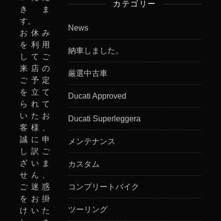
カテゴリー
きま
す。
News
お休み
を利用
納車しました。
してご
来店の
厳選中古車
ご予定
を立て
Ducati Approved
られて
いたお
Ducati Superleggera
客様、
誠に申
メンテナンス
し訳ご
ざいま
カスタム
せん、
ご迷惑
コンプリートバイク
をお掛
ツーリング
けいた