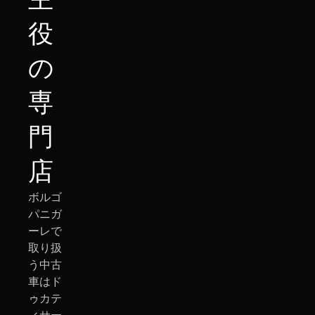
役
の
専
門
店
ボルゴ
パニガ
ーレで
取り扱
う中古
車はド
ゥカテ