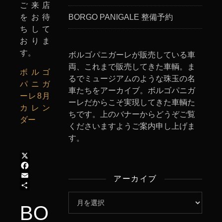
ご来店
をお待
BORGO PANIGALE 整備予約
ちして
おりま
す。
ボルゴパニガーレが販売している車
両、これまで販売してきた車輌。ま
ボルゴ
るでミュージアムのような珠玉の名
パニガ
車たちをアーカイブ。ボルゴパニガ
ーレ8月
ーレだからこそ実現してきた車輌た
カレン
ちです。上のバナーからどうぞご覧
ダー
くださいますようご案内申し上げま
す。
X
Facebook
アーカイブ
Email
共
アーカイブ
有
BORGO