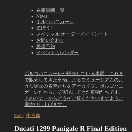
在庫車輌一覧
News
ボルゴパニガーレ
遊ぼう!
スペシャル オーダーメイドシート
お問い合わせ
整備予約
イベントカレンダー
ボルゴパニガーレが販売している車両、これま
で販売してきた車輌。まるでミュージアムのよ
うな珠玉の名車たちをアーカイブ。ボルゴパニ
ガーレだからこそ実現してきた車輌たちです。
上のバナーからどうぞご覧くださいますようご
案内申し上げます。
Sold
,
中古車
Ducati 1299 Panigale R Final Edition